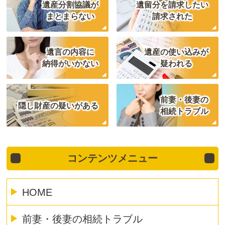
遺産分割協議が
遺留分を請求したい
まとまらない
請求された
遺言の内容に
遺産の使い込みが
納得がいかない
疑われる
前妻・後妻の
隠し財産の疑いがある
相続トラブル
コンテンツメニュー
HOME
前妻・後妻の相続トラブル