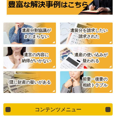
遺産分割協議が
遺留分を請求したい
まとまらない
請求された
遺言の内容に
遺産の使い込みが
納得がいかない
疑われる
前妻・後妻の
隠し財産の疑いがある
相続トラブル
コンテンツメニュー