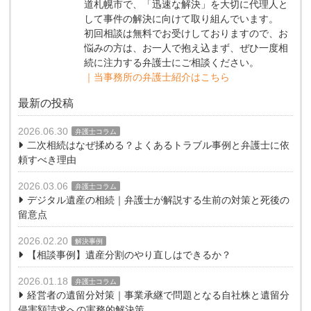
道札幌市で、「迅速な解決」を大切に代理人と
して事件の解決に向けて取り組んでいます。
初回相談は無料でお受けしておりますので、お
悩みの方は、お一人で抱え込まず、ぜひ一度相
続に注力する弁護士にご相談ください。
｜当事務所の弁護士紹介はこちら
最新の投稿
2026.06.30
弁護士コラム
二次相続はなぜ揉める？よくあるトラブル事例と弁護士に依
頼すべき理由
2026.03.06
弁護士コラム
デジタル遺産の相続｜弁護士が解説する生前の対策と死後の
留意点
2026.02.20
解決事例
【相談事例】遺産分割のやり直しはできるか？
2026.01.18
弁護士コラム
経営者の遺留分対策｜事業承継で問題となる自社株と遺留分
侵害額請求への実務的解決策